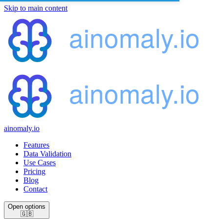
Skip to main content
ainomaly.io
Features
Data Validation
Use Cases
Pricing
Blog
Contact
Open options
🇬🇧