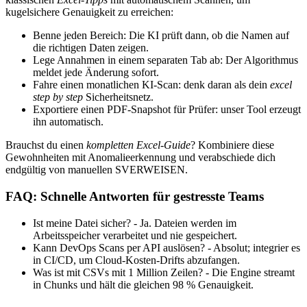
kugelsichere Genauigkeit zu erreichen:
Benne jeden Bereich: Die KI prüft dann, ob die Namen auf
die richtigen Daten zeigen.
Lege Annahmen in einem separaten Tab ab: Der Algorithmus
meldet jede Änderung sofort.
Fahre einen monatlichen KI-Scan: denk daran als dein
excel
step by step
Sicherheitsnetz.
Exportiere einen PDF-Snapshot für Prüfer: unser Tool erzeugt
ihn automatisch.
Brauchst du einen
kompletten Excel-Guide
? Kombiniere diese
Gewohnheiten mit Anomalie­erkennung und verabschiede dich
endgültig von manuellen SVERWEISEN.
FAQ: Schnelle Antworten für gestresste Teams
Ist meine Datei sicher? - Ja. Dateien werden im
Arbeitsspeicher verarbeitet und nie gespeichert.
Kann DevOps Scans per API auslösen? - Absolut; integrier es
in CI/CD, um Cloud-Kosten-Drifts abzufangen.
Was ist mit CSVs mit 1 Million Zeilen? - Die Engine streamt
in Chunks und hält die gleichen 98 % Genauigkeit.