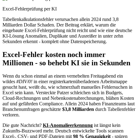
Excel-Fehlerprüfung per KI
Tabellenkalkulationsfehler verursachen allein 2024 rund 3,8
Milliarden Dollar Schaden. Der Beitrag erklärt, warum die
eingebaute Excel-Fehlerprüfung nicht reicht und wie eine deutsche
KI-Lösung Anomalien, Duplikate und Ausreißer in unter zehn
Sekunden erkennt - komplett ohne Datenspeicherung.
Excel-Fehler kosten noch immer
Millionen - so behebt KI sie in Sekunden
Wenn du schon einmal an einem vernebelten Freitagabend ein
wildes
#DIV/0!
in einer registerkartenüberladenen Arbeitsmappe
gesucht hast, weißt du, wie schmerzhaft manuelles Fehlersuchen in
Excel sein kann. Versteckte Patzer schleichen sich in Budgets,
Cloud-Rechnungen und Nebenkostenabrechnungen, blähen Kosten
auf und gefährden Compliance. Allein 2024 haben Finanzteams laut
Branchenumfragen geschätzte
$3,8 Milliarden
durch Tabellenfehler
verloren.
Die gute Nachricht?
KI-Anomalieerkennung
ist längst kein
Zukunfts-Buzzword mehr. Deutsch entwickelte Tools scannen
Excel-, CSV- und PDF-Dateien mit
98 % Genauigkeit
- spüren