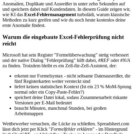
Anomalien, Duplikate und Ausreißer in unter zehn Sekunden auf
und speichern dabei
null
Kundendaten. In diesem Guide zeigen wir,
wie KI das
Excel-Fehlermanagement
turbolädt, warum klassische
Methoden zu kurz greifen und wie du noch heute kostenlos deine
erste Anomalie findest.
Warum die eingebaute Excel-Fehlerprüfung nicht
reicht
Microsoft hat sein Register "Formelüberwachung" stetig verbessert
und der native Dialog "Fehlerprüfung" hilft dabei,
#REF
oder
#N/A
zu finden. Trotzdem bleibt es ein Zell-für-Zell-Assistent, der:
erkennt nur Formelsyntax - nicht seltsame Daten­ausreißer, die
fünf Registerkarten weiter versteckt sind
liefert keinen statistischen Kontext (Ist ein 23 % MoM-Sprung
normal oder ein Copy-Paste-Fehler?)
speichert deine Datei lokal, sodass Zusammenarbeit riskante
Versionen per E-Mail bedeutet
braucht Minuten, manchmal Stunden, bei großen
Arbeitsmappen
Wettbewerber versuchen, die Lücke zu schließen. Spreadsheet.com
lässt dich jetzt per Klick "
Formelfehler erklären
" - im Hintergrund