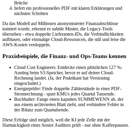
Brüche
liefert ein professionelles PDF mit klaren Erklärungen und
nächsten Schritten
Da das Modell auf Millionen anonymisierter Finanzabschlüsse
trainiert wurde, erkennt es subtile Muster, die Legacy-Tools
übersehen - etwa doppelte Lieferanten-IDs, die Verbindlichkeiten
aufblasen, oder einmalige Cloud-Ressourcen, die still und leise die
AWS-Kosten verdoppeln.
Praxisbeispiele, die Finanz- und Ops-Teams kennen
Cloud Cost Engineers: Entdecke einen plötzlichen 127 %-
Anstieg beim S3-Speicher, bevor er auf deiner Cloud-
Rechnung landet. (Ja, der Praktikant hat Versioning
eingeschaltet.)
Energieprüfer: Finde doppelte Zählerstände in einer PDF-
Stromrechnung - spart KMUs jedes Quartal Tausende.
Buchhalter: Fange einen kaputten SUMMEWENN ab, der
aus einem archivierten Blatt zieht, und verhindere Fehler in
der Bilanz zum Quartalsende.
Diese Erfolge sind möglich, weil die KI jede Zelle mit der
Hartnäckigkeit eines Senior Auditors prüft - nur ohne Kaffee­pausen.