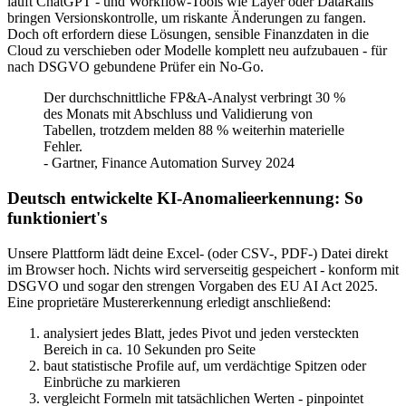
läuft ChatGPT - und Workflow-Tools wie Layer oder DataRails
bringen Versionskontrolle, um riskante Änderungen zu fangen.
Doch oft erfordern diese Lösungen, sensible Finanzdaten in die
Cloud zu verschieben oder Modelle komplett neu aufzubauen - für
nach DSGVO gebundene Prüfer ein No-Go.
Der durchschnittliche FP&A-Analyst verbringt 30 %
des Monats mit Abschluss und Validierung von
Tabellen, trotzdem melden 88 % weiterhin materielle
Fehler.
- Gartner, Finance Automation Survey 2024
Deutsch entwickelte KI-Anomalieerkennung: So
funktioniert's
Unsere Plattform lädt deine Excel- (oder CSV-, PDF-) Datei direkt
im Browser hoch. Nichts wird serverseitig gespeichert - konform mit
DSGVO und sogar den strengen Vorgaben des EU AI Act 2025.
Eine proprietäre Mustererkennung erledigt anschließend:
analysiert jedes Blatt, jedes Pivot und jeden versteckten
Bereich in ca. 10 Sekunden pro Seite
baut statistische Profile auf, um verdächtige Spitzen oder
Einbrüche zu markieren
vergleicht Formeln mit tatsächlichen Werten - pinpointet