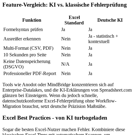
Feature-Vergleich: KI vs. klassische Fehlerprüfung
Excel
Funktion
Deutsche KI
Standard
Formelsyntax prüfen
Ja
Ja
Ja - statistisch +
Ausreißer erkennen
Nein
kontextuell
Multi-Format (CSV, PDF)
Nein
Ja
10 Sekunden pro Seite
Nein
Ja
Keine Datenspeicherung
N/A
Ja
(DSGVO)
Professioneller PDF-Report
Nein
Ja
Tools wie Anodot oder MindBridge konzentrieren sich auf
Enterprise-Datalakes, und die KI-Erklärungen von Spreadsheet.com
glänzen bei Einsteigern. Wenn du jedoch schnelle,
datenschutzkonforme Excel-Fehlerprüfung ohne Workflow-
Migration brauchst, setzt deutsche Präzision Maßstäbe.
Excel Best Practices - von KI turbogeladen
Sogar die besten Excel-Nutzer machen Fehler. Kombiniere diese
klassischen
Excel-Tipps
mit automatischem Scannen, um