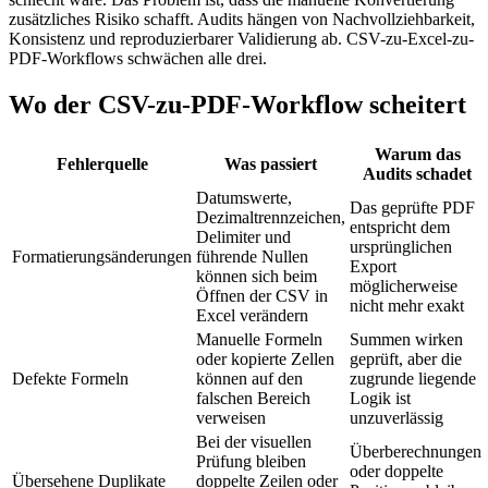
zusätzliches Risiko schafft. Audits hängen von Nachvollziehbarkeit,
Konsistenz und reproduzierbarer Validierung ab. CSV-zu-Excel-zu-
PDF-Workflows schwächen alle drei.
Wo der CSV-zu-PDF-Workflow scheitert
Warum das
Fehlerquelle
Was passiert
Audits schadet
Datumswerte,
Das geprüfte PDF
Dezimaltrennzeichen,
entspricht dem
Delimiter und
ursprünglichen
Formatierungsänderungen
führende Nullen
Export
können sich beim
möglicherweise
Öffnen der CSV in
nicht mehr exakt
Excel verändern
Manuelle Formeln
Summen wirken
oder kopierte Zellen
geprüft, aber die
Defekte Formeln
können auf den
zugrunde liegende
falschen Bereich
Logik ist
verweisen
unzuverlässig
Bei der visuellen
Überberechnungen
Prüfung bleiben
oder doppelte
Übersehene Duplikate
doppelte Zeilen oder