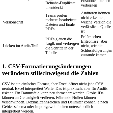
Positionen bleiben
Beinahe-Duplikate
verborgen
unentdeckt
Auditoren können
Teams prüfen
nicht erkennen,
mehrere bearbeitete
Versionsdrift
welche Version die
Dateien und finale
verlässliche Quelle
PDFs
ist
Prüfer sehen
PDFs glätten die
Ergebnisse, aber
Logik und verbergen
Lücken im Audit-Trail
nicht, wie die
die Schritte in der
Schlussfolgerungen
Tabelle
zustande kamen
1. CSV-Formatierungsänderungen
verändern stillschweigend die Zahlen
CSV ist ein einfaches Format, aber Excel öffnet nicht jede CSV
neutral. Excel interpretiert Werte. Das ist praktisch, aber für Audits
riskant. Ein Datumsfeld kann neu formatiert werden. Große IDs
können an Genauigkeit verlieren. Führende Nullen können
verschwinden. Dezimaltrennzeichen und Delimiter können je nach
Gebietsschema oder Importgewohnheiten unterschiedlich
interpretiert werden.