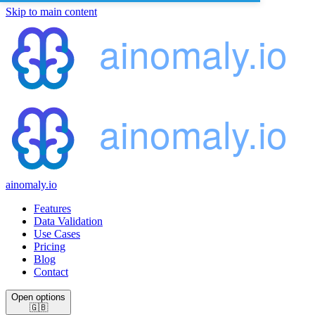
Skip to main content
ainomaly.io
Features
Data Validation
Use Cases
Pricing
Blog
Contact
Open options
🇬🇧