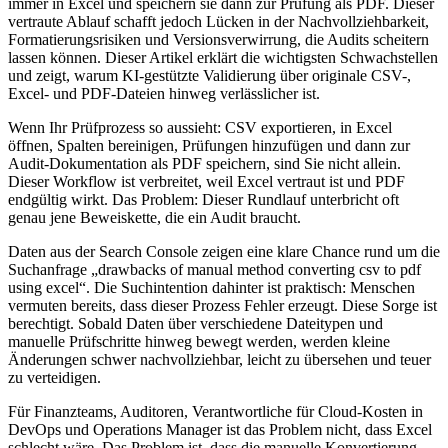
immer in Excel und speichern sie dann zur Prüfung als PDF. Dieser
vertraute Ablauf schafft jedoch Lücken in der Nachvollziehbarkeit,
Formatierungsrisiken und Versionsverwirrung, die Audits scheitern
lassen können. Dieser Artikel erklärt die wichtigsten Schwachstellen
und zeigt, warum KI-gestützte Validierung über originale CSV-,
Excel- und PDF-Dateien hinweg verlässlicher ist.
Wenn Ihr Prüfprozess so aussieht: CSV exportieren, in Excel
öffnen, Spalten bereinigen, Prüfungen hinzufügen und dann zur
Audit-Dokumentation als PDF speichern, sind Sie nicht allein.
Dieser Workflow ist verbreitet, weil Excel vertraut ist und PDF
endgültig wirkt. Das Problem: Dieser Rundlauf unterbricht oft
genau jene Beweiskette, die ein Audit braucht.
Daten aus der Search Console zeigen eine klare Chance rund um die
Suchanfrage „drawbacks of manual method converting csv to pdf
using excel“. Die Suchintention dahinter ist praktisch: Menschen
vermuten bereits, dass dieser Prozess Fehler erzeugt. Diese Sorge ist
berechtigt. Sobald Daten über verschiedene Dateitypen und
manuelle Prüfschritte hinweg bewegt werden, werden kleine
Änderungen schwer nachvollziehbar, leicht zu übersehen und teuer
zu verteidigen.
Für Finanzteams, Auditoren, Verantwortliche für Cloud-Kosten in
DevOps und Operations Manager ist das Problem nicht, dass Excel
schlecht wäre. Das Problem ist, dass die manuelle Konvertierung